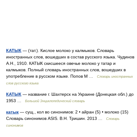
КАТЫК
— (тат.). Кислое молоко у калмыков. Словарь
иностранных слов, вошедших в состав русского языка. Чудинов
А.Н., 1910. КАТЫК скисшееся овечье молоко у татар и
калмыков. Полный словарь иностранных слов, вошедших в
употребление в русском языке. Попов М …
Словарь иностранных
слов русского языка
КАТЫК
— название г. Шахтерск на Украине (Донецкая обл.) до
1953 …
Большой Энциклопедический словарь
катык
— сущ., кол во синонимов: 2 • айран (5) • молоко (15)
Словарь синонимов ASIS. В.Н. Тришин. 2013 …
Словарь
синонимов