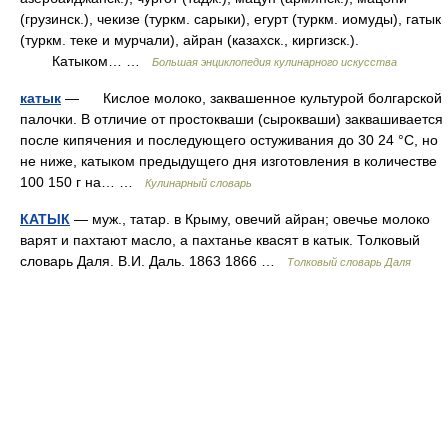
(грузинск.), чекизе (туркм. сарыки), егурт (туркм. иомуды), гатык
(туркм. теке и мурчали), айран (казахск., киргизск.).
Катыком… …
Большая энциклопедия кулинарного искусства
катык
— Кислое молоко, заквашенное культурой болгарской
палочки. В отличие от простокваши (сырокваши) заквашивается
после кипячения и последующего остуживания до 30 24 °C, но
не ниже, катыком предыдущего дня изготовления в количестве
100 150 г на… …
Кулинарный словарь
КАТЫК
— муж., татар. в Крыму, овечий айран; овечье молоко
варят и пахтают масло, а пахтанье квасят в катык. Толковый
словарь Даля. В.И. Даль. 1863 1866 …
Толковый словарь Даля