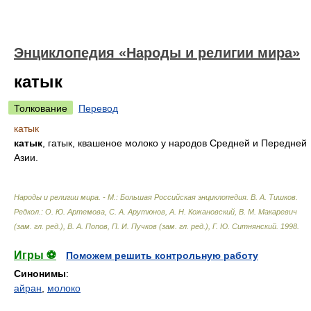
Энциклопедия «Народы и религии мира»
катык
Толкование
Перевод
катык
катык
, гатык, квашеное молоко у народов Средней и Передней
Азии.
Народы и религии мира. - М.: Большая Российская энциклопедия
.
В. А. Тишков.
Редкол.: О. Ю. Артемова, С. А. Арутюнов, А. Н. Кожановский, В. М. Макаревич
(зам. гл. ред.), В. А. Попов, П. И. Пучков (зам. гл. ред.), Г. Ю. Ситнянский
.
1998
.
Игры ⚽
Поможем решить контрольную работу
Синонимы
:
айран
,
молоко