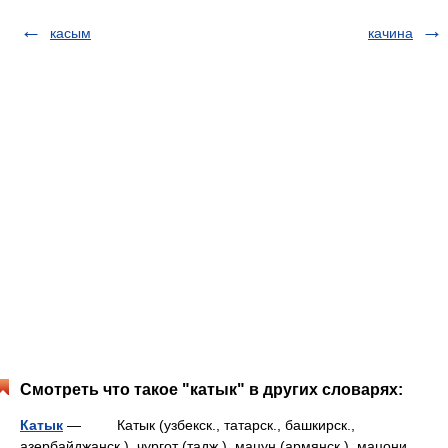
касым
качина
Смотреть что такое "катык" в других словарях:
Катык
— Катык (узбекск., татарск., башкирск.,
азербайджанск.), чургот (тадж.), мацун (армянск.), мацони